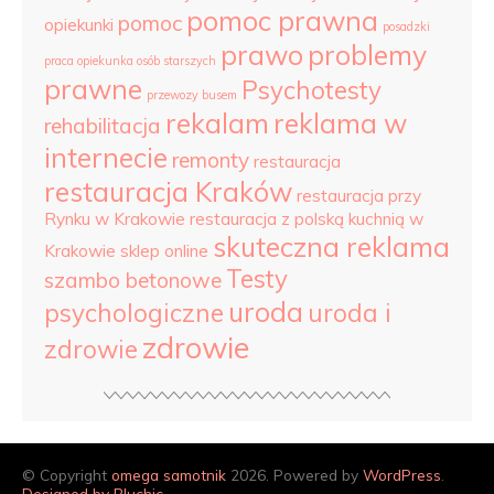
pomoc prawna
pomoc
opiekunki
posadzki
prawo
problemy
praca opiekunka osób starszych
prawne
Psychotesty
przewozy busem
rekalam
reklama w
rehabilitacja
internecie
remonty
restauracja
restauracja Kraków
restauracja przy
Rynku w Krakowie
restauracja z polską kuchnią w
skuteczna reklama
Krakowie
sklep online
Testy
szambo betonowe
uroda
psychologiczne
uroda i
zdrowie
zdrowie
© Copyright
omega samotnik
2026. Powered by
WordPress
.
Designed by Bluchic