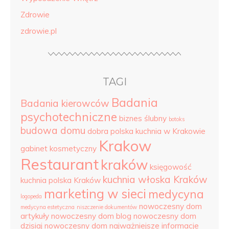
Zdrowie
zdrowie.pl
TAGI
Badania
Badania kierowców
psychotechniczne
biznes ślubny
botoks
budowa domu
dobra polska kuchnia w Krakowie
Krakow
gabinet kosmetyczny
Restaurant
kraków
księgowość
kuchnia włoska Kraków
kuchnia polska Kraków
marketing w sieci
medycyna
logopeda
nowoczesny dom
medycyna estetyczna
niszczenie dokumentów
artykuły
nowoczesny dom blog
nowoczesny dom
dzisiaj
nowoczesny dom najważniejsze informacje