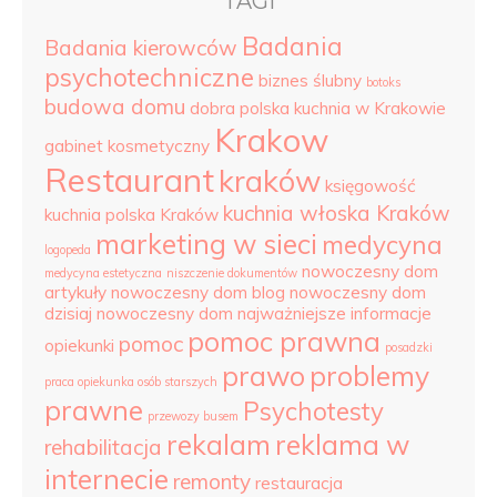
TAGI
Badania
Badania kierowców
psychotechniczne
biznes ślubny
botoks
budowa domu
dobra polska kuchnia w Krakowie
Krakow
gabinet kosmetyczny
Restaurant
kraków
księgowość
kuchnia włoska Kraków
kuchnia polska Kraków
marketing w sieci
medycyna
logopeda
nowoczesny dom
medycyna estetyczna
niszczenie dokumentów
artykuły
nowoczesny dom blog
nowoczesny dom
dzisiaj
nowoczesny dom najważniejsze informacje
pomoc prawna
pomoc
opiekunki
posadzki
prawo
problemy
praca opiekunka osób starszych
prawne
Psychotesty
przewozy busem
rekalam
reklama w
rehabilitacja
internecie
remonty
restauracja