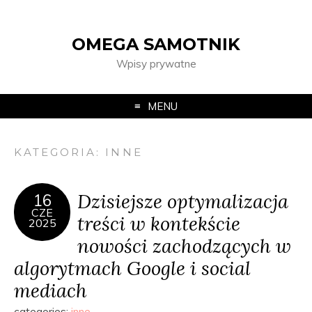
OMEGA SAMOTNIK
Wpisy prywatne
MENU
KATEGORIA:
INNE
Dzisiejsze optymalizacja
16
CZE
treści w kontekście
2025
nowości zachodzących w
algorytmach Google i social
mediach
categories:
inne