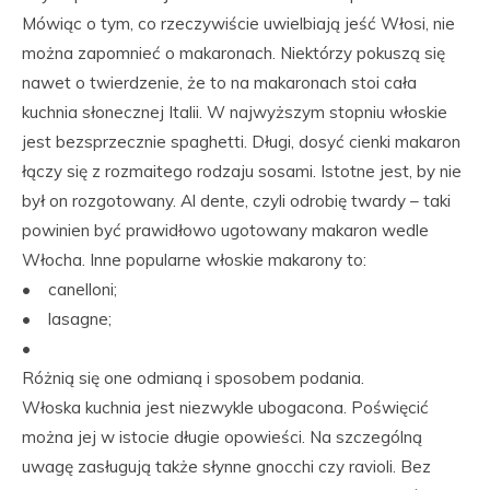
Mówiąc o tym, co rzeczywiście uwielbiają jeść Włosi, nie
można zapomnieć o makaronach. Niektórzy pokuszą się
nawet o twierdzenie, że to na makaronach stoi cała
kuchnia słonecznej Italii. W najwyższym stopniu włoskie
jest bezsprzecznie spaghetti. Długi, dosyć cienki makaron
łączy się z rozmaitego rodzaju sosami. Istotne jest, by nie
był on rozgotowany. Al dente, czyli odrobię twardy – taki
powinien być prawidłowo ugotowany makaron wedle
Włocha. Inne popularne włoskie makarony to:
• canelloni;
• lasagne;
•
Różnią się one odmianą i sposobem podania.
Włoska kuchnia jest niezwykle ubogacona. Poświęcić
można jej w istocie długie opowieści. Na szczególną
uwagę zasługują także słynne gnocchi czy ravioli. Bez