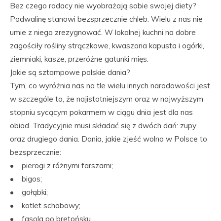
Bez czego rodacy nie wyobrażają sobie swojej diety?
Podwalinę stanowi bezsprzecznie chleb. Wielu z nas nie
umie z niego zrezygnować. W lokalnej kuchni na dobre
zagościły rośliny strączkowe, kwaszona kapusta i ogórki,
ziemniaki, kasze, przeróżne gatunki mięs.
Jakie są sztampowe polskie dania?
Tym, co wyróżnia nas na tle wielu innych narodowości jest
w szczególe to, że najistotniejszym oraz w najwyższym
stopniu sycącym pokarmem w ciągu dnia jest dla nas
obiad. Tradycyjnie musi składać się z dwóch dań: zupy
oraz drugiego dania. Dania, jakie zjeść wolno w Polsce to
bezsprzecznie:
• pierogi z różnymi farszami;
• bigos;
• gołąbki;
• kotlet schabowy;
• fasola po bretońsku.