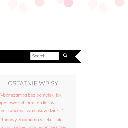
OSTATNIE WPISY
ybór szamba bez pomyłek. Jak
opasować zbiornik do liczby
ieszkańców i warunków działki?
tonowy zbiornik na ścieki – jak
niknąć błędów przy wyborze przed