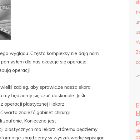
s
t
u
us
W
Z
jego wyglądu. Często kompleksy nie dają nam
 pomysłem dla nas okazuje się operacja
z
ebują operacji
wielki zabieg, aby sprawić,że nasza skóra
a my będziemy się czuć doskonale. Jeśli
z operacji plastycznej i lekarz
B
B
ć warto znaleźć gabinet chirurgii
i zaufanie. Konieczne jest
p
ji plastycznych ma lekarz, któremu będziemy
ś
p
nformacje znajdziemy w wyszukiwarkę wpisując