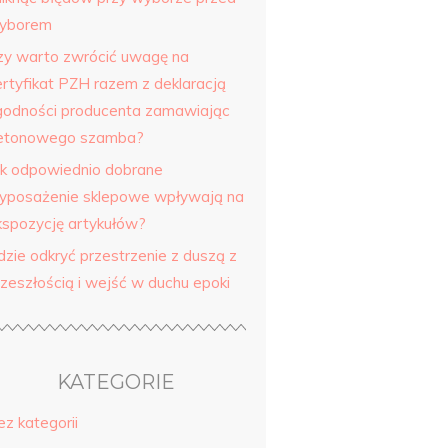
yborem
zy warto zwrócić uwagę na
ertyfikat PZH razem z deklaracją
godności producenta zamawiając
etonowego szamba?
ak odpowiednio dobrane
yposażenie sklepowe wpływają na
kspozycję artykułów?
dzie odkryć przestrzenie z duszą z
rzeszłością i wejść w duchu epoki
KATEGORIE
ez kategorii