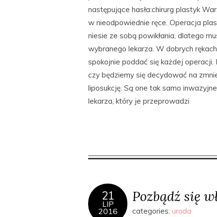
następujące hasła:chirurg plastyk W
w nieodpowiednie ręce. Operacja pla
niesie ze sobą powikłania, dlatego mu
wybranego lekarza. W dobrych rękach
spokojnie poddać się każdej operacji.
czy będziemy się decydować na zmniej
liposukcję. Są one tak samo inwazyjn
lekarza, który je przeprowadzi
Pozbądź się 
21
LIP
2016
categories:
uroda