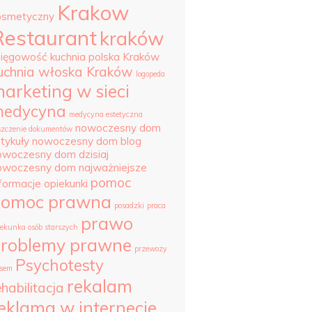
Krakow
osmetyczny
Restaurant
kraków
sięgowość
kuchnia polska Kraków
uchnia włoska Kraków
logopeda
arketing w sieci
edycyna
medycyna estetyczna
nowoczesny dom
szczenie dokumentów
tykuły
nowoczesny dom blog
owoczesny dom dzisiaj
owoczesny dom najważniejsze
pomoc
nformacje
opiekunki
pomoc prawna
posadzki
praca
prawo
iekunka osób starszych
roblemy prawne
przewozy
Psychotesty
sem
rekalam
ehabilitacja
eklama w internecie