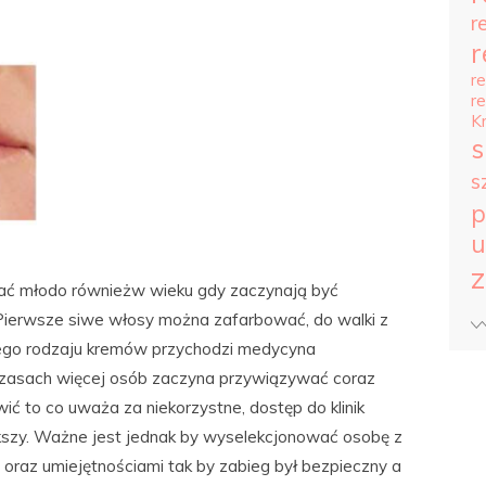
r
r
r
r
K
s
s
p
u
z
dać młodo równieżw wieku gdy zaczynają być
 Pierwsze siwe włosy można zafarbować, do walki z
ego rodzaju kremów przychodzi medycyna
czasach więcej osób zaczyna przywiązywać coraz
ć to co uważa za niekorzystne, dostęp do klinik
kszy. Ważne jest jednak by wyselekcjonować osobę z
raz umiejętnościami tak by zabieg był bezpieczny a