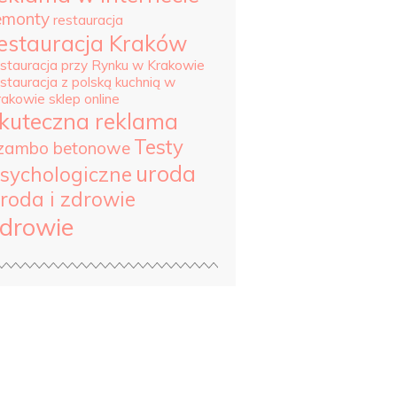
emonty
restauracja
estauracja Kraków
estauracja przy Rynku w Krakowie
estauracja z polską kuchnią w
rakowie
sklep online
kuteczna reklama
Testy
zambo betonowe
uroda
sychologiczne
roda i zdrowie
drowie