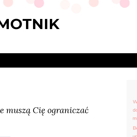
MOTNIK
W
e muszą Cię ograniczać
d
m
Be
u