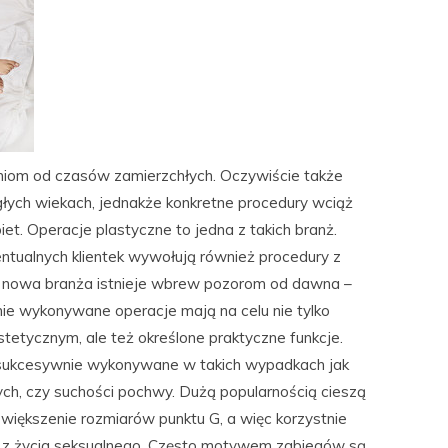
aniom od czasów zamierzchłych. Oczywiście także
iegłych wiekach, jednakże konkretne procedury wciąż
iet. Operacje plastyczne to jedna z takich branż.
ntualnych klientek wywołują również procedury z
ść nowa branża istnieje wbrew pozorom od dawna –
ie wykonywane operacje mają na celu nie tylko
etycznym, ale też określone praktyczne funkcje.
ą sukcesywnie wykonywane w takich wypadkach jak
ch, czy suchości pochwy. Dużą popularnością cieszą
zwiększenie rozmiarów punktu G, a więc korzystnie
 z życia seksualnego. Często motywem zabiegów są