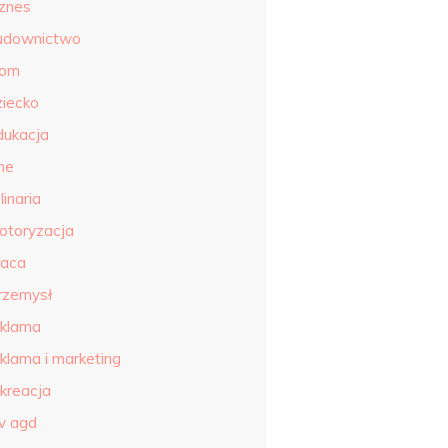
iznes
udownictwo
om
ziecko
dukacja
ne
linaria
otoryzacja
raca
rzemysł
eklama
eklama i marketing
ekreacja
tv agd