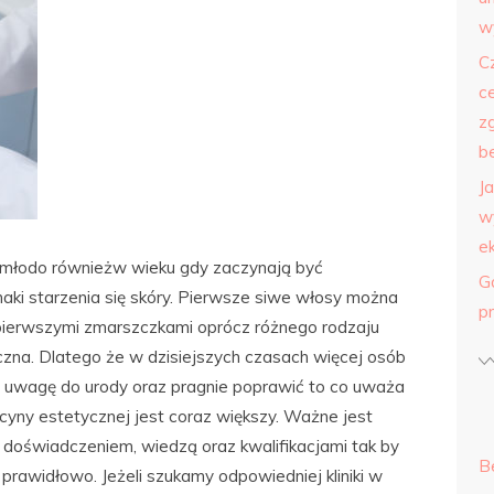
w
C
c
z
b
J
w
e
 młodo równieżw wieku gdy zaczynają być
G
naki starzenia się skóry. Pierwsze siwe włosy można
p
z pierwszymi zmarszczkami oprócz różnego rodzaju
na. Dlatego że w dzisiejszych czasach więcej osób
 uwagę do urody oraz pragnie poprawić to co uważa
ycyny estetycznej jest coraz większy. Ważne jest
doświadczeniem, wiedzą oraz kwalifikacjami tak by
B
prawidłowo. Jeżeli szukamy odpowiedniej kliniki w