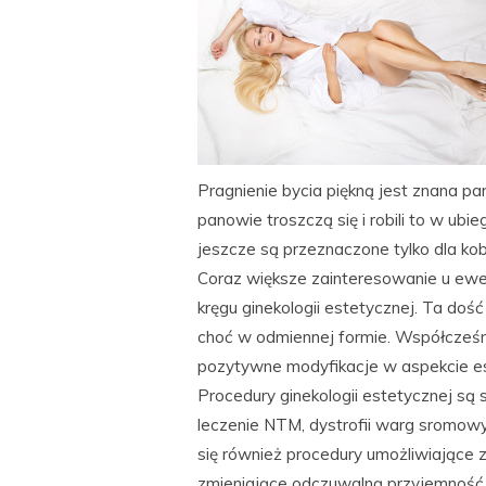
Pragnienie bycia piękną jest znana p
panowie troszczą się i robili to w ub
jeszcze są przeznaczone tylko dla kob
Coraz większe zainteresowanie u ewe
kręgu ginekologii estetycznej. Ta do
choć w odmiennej formie. Współcześn
pozytywne modyfikacje w aspekcie est
Procedury ginekologii estetycznej s
leczenie NTM, dystrofii warg sromowy
się również procedury umożliwiające 
zmieniające odczuwalną przyjemność