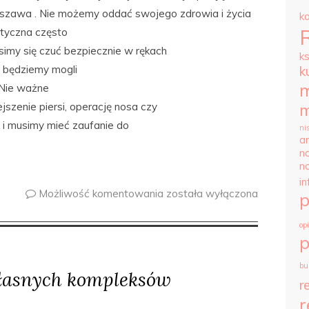
arszawa . Nie możemy oddać swojego zdrowia i życia
k
styczna często
simy się czuć bezpiecznie w rękach
k
 będziemy mogli
k
m
 Nie ważne
szenie piersi, operację nosa czy
m
e i musimy mieć zaufanie do
ni
ar
n
n
i
Możliwość komentowania
została wyłączona
op
p
bu
własnych kompleksów
r
r