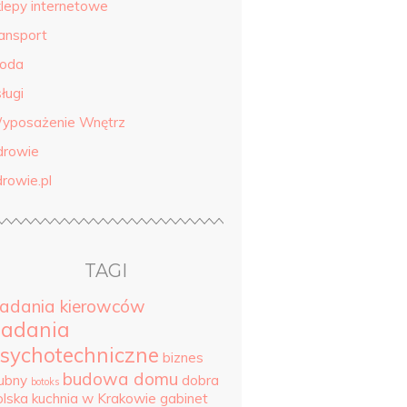
klepy internetowe
ransport
roda
ługi
yposażenie Wnętrz
drowie
drowie.pl
TAGI
adania kierowców
adania
sychotechniczne
biznes
budowa domu
lubny
dobra
botoks
olska kuchnia w Krakowie
gabinet