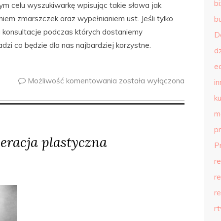
b
 celu wyszukiwarkę wpisując takie słowa jak
iem zmarszczek oraz wypełnianiem ust. Jeśli tylko
b
 konsultacje podczas których dostaniemy
D
zi co będzie dla nas najbardziej korzystne.
d
e
Możliwość komentowania
została wyłączona
in
ku
m
p
eracja plastyczna
P
r
r
r
r