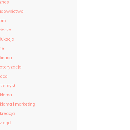
iznes
udownictwo
om
ziecko
dukacja
ne
linaria
otoryzacja
raca
rzemysł
eklama
eklama i marketing
ekreacja
tv agd