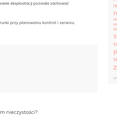
wanie eksploatacji pozwala zachować
r
r
r
nki przy planowaniu kontroli i serwisu.
r
K
s
s
p
u
z
om nieczystości?