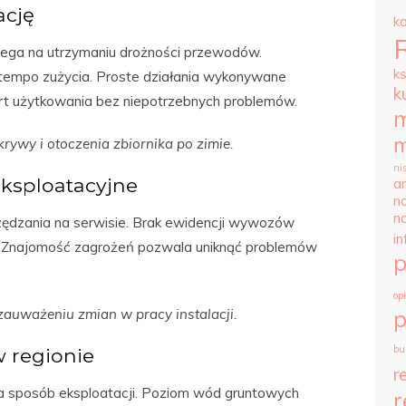
ację
k
olega na utrzymaniu drożności przewodów.
k
tempo zużycia. Proste działania wykonywane
k
rt użytkowania bez niepotrzebnych problemów.
m
m
wy i otoczenia zbiornika po zimie.
ni
ksploatacyjne
ar
n
n
ędzania na serwisie. Brak ewidencji wywozów
i
 Znajomość zagrożeń pozwala uniknąć problemów
op
p
auważeniu zmian w pracy instalacji.
bu
 regionie
r
na sposób eksploatacji. Poziom wód gruntowych
r