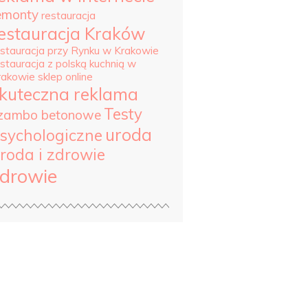
emonty
restauracja
estauracja Kraków
estauracja przy Rynku w Krakowie
estauracja z polską kuchnią w
rakowie
sklep online
kuteczna reklama
Testy
zambo betonowe
uroda
sychologiczne
roda i zdrowie
drowie