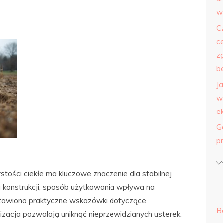
w
C
c
z
b
J
w
e
G
p
tości ciekłe ma kluczowe znaczenie dla stabilnej
u konstrukcji, sposób użytkowania wpływa na
dstawiono praktyczne wskazówki dotyczące
B
zacja pozwalają uniknąć nieprzewidzianych usterek.