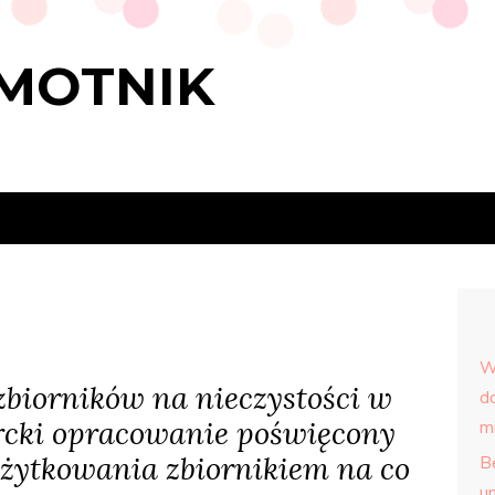
MOTNIK
W
biorników na nieczystości w
d
rcki opracowanie poświęcony
m
żytkowania zbiornikiem na co
Be
u