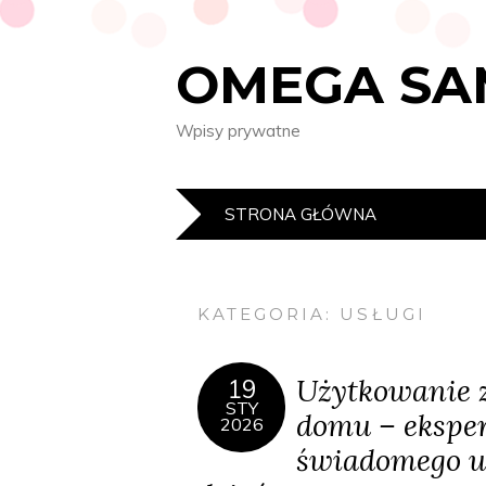
OMEGA SA
Wpisy prywatne
STRONA GŁÓWNA
KATEGORIA:
USŁUGI
Użytkowanie z
19
STY
domu – ekspe
2026
świadomego u