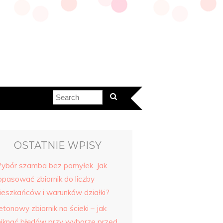
OSTATNIE WPISY
ybór szamba bez pomyłek. Jak
opasować zbiornik do liczby
ieszkańców i warunków działki?
tonowy zbiornik na ścieki – jak
niknąć błędów przy wyborze przed