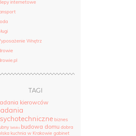
klepy internetowe
ransport
roda
ługi
yposażenie Wnętrz
drowie
drowie.pl
TAGI
adania kierowców
adania
sychotechniczne
biznes
budowa domu
lubny
dobra
botoks
olska kuchnia w Krakowie
gabinet