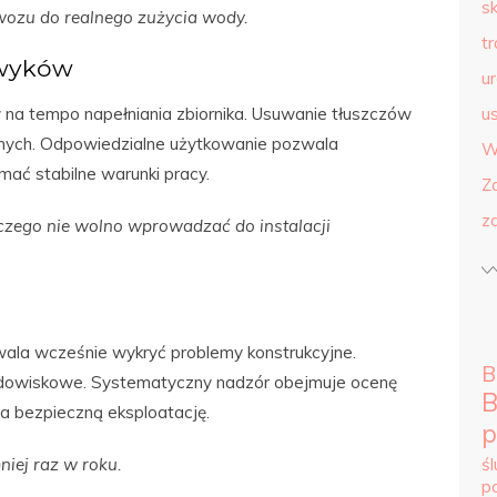
s
ozu do realnego zużycia wody.
t
wyków
u
 na tempo napełniania zbiornika. Usuwanie tłuszczów
us
nych. Odpowiedzialne użytkowanie pozwala
W
mać stabilne warunki pracy.
Z
z
zego nie wolno wprowadzać do instalacji
wala wcześnie wykryć problemy konstrukcyjne.
B
odowiskowe. Systematyczny nadzór obejmuje ocenę
B
na bezpieczną eksploatację.
p
iej raz w roku.
ś
p