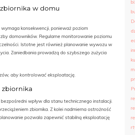
b
 zbiornika w domu
b
D
ści wymaga konsekwencji, ponieważ poziom
d
liczby domowników. Regularne monitorowanie poziomu
e
czelności. Istotne jest również planowanie wywozu w
in
ycia. Zaniedbania prowadzą do szybszego zużycia
ku
m
ów, aby kontrolować eksploatację.
p
 zbiornika
P
r
ezpośredni wpływ dla stanu technicznego instalacji.
r
eciążeniem zbiornika. Z kolei nadmierna ostrożność
planowanie pozwala zapewnić stabilną eksploatację
r
r