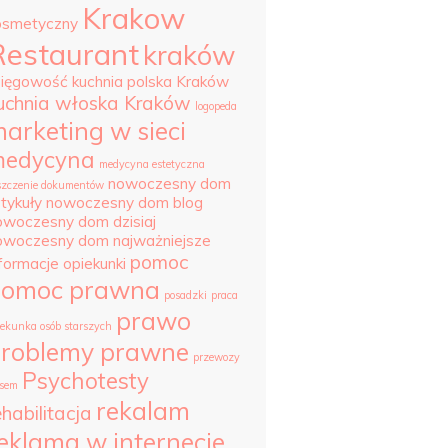
Krakow
osmetyczny
Restaurant
kraków
sięgowość
kuchnia polska Kraków
uchnia włoska Kraków
logopeda
arketing w sieci
edycyna
medycyna estetyczna
nowoczesny dom
szczenie dokumentów
tykuły
nowoczesny dom blog
owoczesny dom dzisiaj
owoczesny dom najważniejsze
pomoc
nformacje
opiekunki
pomoc prawna
posadzki
praca
prawo
iekunka osób starszych
roblemy prawne
przewozy
Psychotesty
sem
rekalam
ehabilitacja
eklama w internecie