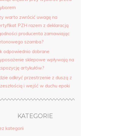
yborem
zy warto zwrócić uwagę na
ertyfikat PZH razem z deklaracją
godności producenta zamawiając
etonowego szamba?
ak odpowiednio dobrane
yposażenie sklepowe wpływają na
kspozycję artykułów?
dzie odkryć przestrzenie z duszą z
rzeszłością i wejść w duchu epoki
KATEGORIE
ez kategorii