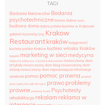
TAGI
Badania
Badania kierowców
psychotechniczne
biznes ślubny
botoks
budowa domu
dobra polska kuchnia w Krakowie
Krakow
gabinet kosmetyczny
Restaurant
kraków
księgowość
kuchnia włoska Kraków
kuchnia polska Kraków
marketing w sieci
medycyna
logopeda
nowoczesny dom
medycyna estetyczna
niszczenie dokumentów
artykuły
nowoczesny dom blog
nowoczesny dom
dzisiaj
nowoczesny dom najważniejsze informacje
pomoc prawna
pomoc
opiekunki
posadzki
prawo
problemy
praca opiekunka osób starszych
prawne
Psychotesty
przewozy busem
rekalam
reklama w
rehabilitacja
internecie