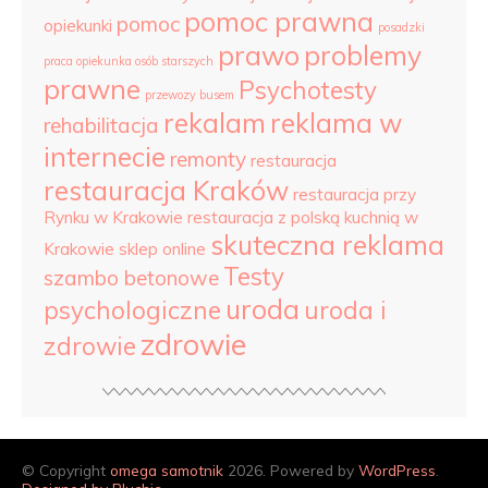
pomoc prawna
pomoc
opiekunki
posadzki
prawo
problemy
praca opiekunka osób starszych
prawne
Psychotesty
przewozy busem
rekalam
reklama w
rehabilitacja
internecie
remonty
restauracja
restauracja Kraków
restauracja przy
Rynku w Krakowie
restauracja z polską kuchnią w
skuteczna reklama
Krakowie
sklep online
Testy
szambo betonowe
uroda
psychologiczne
uroda i
zdrowie
zdrowie
© Copyright
omega samotnik
2026. Powered by
WordPress
.