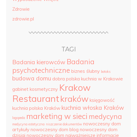
Zdrowie
zdrowie.pl
TAGI
Badania
Badania kierowców
psychotechniczne
biznes ślubny
botoks
budowa domu
dobra polska kuchnia w Krakowie
Krakow
gabinet kosmetyczny
Restaurant
kraków
księgowość
kuchnia włoska Kraków
kuchnia polska Kraków
marketing w sieci
medycyna
logopeda
nowoczesny dom
medycyna estetyczna
niszczenie dokumentów
artykuły
nowoczesny dom blog
nowoczesny dom
dzisiaj
nowoczesny dom najważniejsze informacje