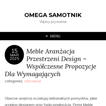
OMEGA SAMOTNIK
Wpisy prywatne
MENU
Meble Aranżacja
15
MAR
Przestrzeni Design –
2025
Współczesne Propozycje
Dla Wymagających
categories:
zdrowie.pl
Obecne wnętrza oczekują niebanalnych pomysłów, jakie
urzekną designem oraz funkcjonalnością. Firma Meble