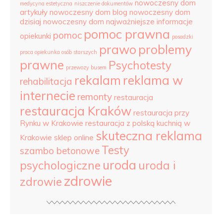
nowoczesny dom
medycyna estetyczna
niszczenie dokumentów
artykuły
nowoczesny dom blog
nowoczesny dom
dzisiaj
nowoczesny dom najważniejsze informacje
pomoc prawna
pomoc
opiekunki
posadzki
prawo
problemy
praca opiekunka osób starszych
prawne
Psychotesty
przewozy busem
rekalam
reklama w
rehabilitacja
internecie
remonty
restauracja
restauracja Kraków
restauracja przy
Rynku w Krakowie
restauracja z polską kuchnią w
skuteczna reklama
Krakowie
sklep online
Testy
szambo betonowe
uroda
psychologiczne
uroda i
zdrowie
zdrowie