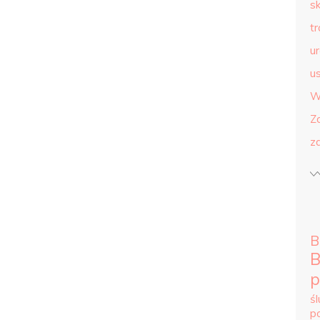
s
t
u
us
W
Z
z
B
B
p
ś
p