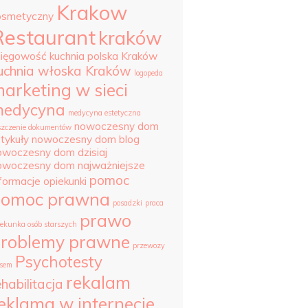
Krakow
osmetyczny
Restaurant
kraków
sięgowość
kuchnia polska Kraków
uchnia włoska Kraków
logopeda
arketing w sieci
edycyna
medycyna estetyczna
nowoczesny dom
szczenie dokumentów
tykuły
nowoczesny dom blog
owoczesny dom dzisiaj
owoczesny dom najważniejsze
pomoc
nformacje
opiekunki
pomoc prawna
posadzki
praca
prawo
iekunka osób starszych
roblemy prawne
przewozy
Psychotesty
sem
rekalam
ehabilitacja
eklama w internecie