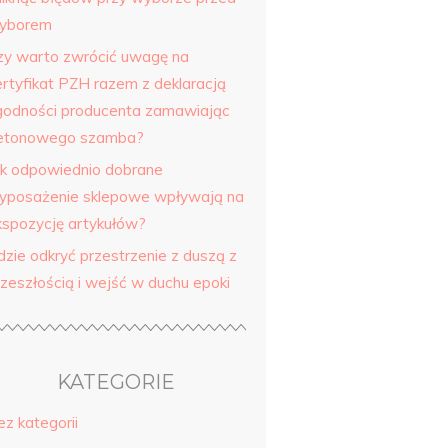
yborem
zy warto zwrócić uwagę na
ertyfikat PZH razem z deklaracją
godności producenta zamawiając
etonowego szamba?
ak odpowiednio dobrane
yposażenie sklepowe wpływają na
kspozycję artykułów?
dzie odkryć przestrzenie z duszą z
rzeszłością i wejść w duchu epoki
KATEGORIE
ez kategorii