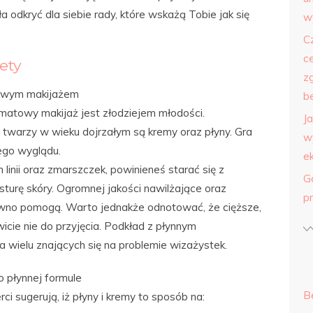
a odkryć dla siebie rady, które wskażą Tobie jak się
w
C
c
ety
z
towym makijażem
b
, matowy makijaż jest złodziejem młodości.
J
i twarzy w wieku dojrzałym są kremy oraz płyny. Gra
w
łego wyglądu.
e
linii oraz zmarszczek, powinieneś starać się z
G
urę skóry. Ogromnej jakości nawilżające oraz
p
ewno pomogą. Warto jednakże odnotować, że cięższe,
cie nie do przyjęcia. Podkład z płynnym
a wielu znających się na problemie wizażystek.
 płynnej formule
B
i sugerują, iż płyny i kremy to sposób na: