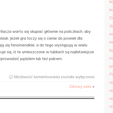
b
b
D
d
tlacza warto się skupiać głównie na policzkach, aby
e
sk. Jeżeli gra toczy się o cienie do powiek dla
in
ją się fenomenalnie, a do tego występują w wielu
ku
je się, iż te umieszczone w tubkach są najłatwiejsze
m
ozprowadzić pędzlem lub też palcem.
p
P
Możliwość komentowania
została wyłączona
r
Zdrowy seks
»
r
r
r