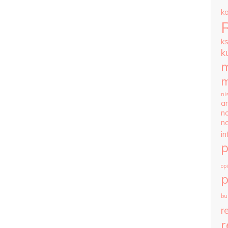
k
k
k
m
m
ni
ar
n
n
i
op
p
bu
r
r