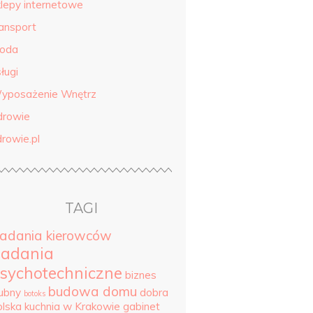
klepy internetowe
ransport
roda
ługi
yposażenie Wnętrz
drowie
drowie.pl
TAGI
adania kierowców
adania
sychotechniczne
biznes
budowa domu
lubny
dobra
botoks
olska kuchnia w Krakowie
gabinet