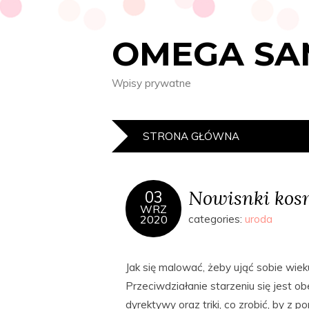
OMEGA SA
Wpisy prywatne
STRONA GŁÓWNA
Nowisnki kos
03
WRZ
2020
categories:
uroda
Jak się malować, żeby ująć sobie wiek
Przeciwdziałanie starzeniu się jest 
dyrektywy oraz triki, co zrobić, by z 