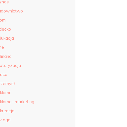
iznes
udownictwo
om
ziecko
dukacja
ne
linaria
otoryzacja
raca
rzemysł
eklama
eklama i marketing
ekreacja
tv agd