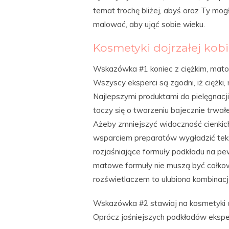
temat trochę bliżej, abyś oraz Ty mogł
malować, aby ująć sobie wieku.
Kosmetyki dojrzałej kobi
Wskazówka #1 koniec z ciężkim, ma
Wszyscy eksperci są zgodni, iż ciężki
Najlepszymi produktami do pielęgnacj
toczy się o tworzeniu bajecznie trwa
Ażeby zmniejszyć widoczność cienkich 
wsparciem preparatów wygładzić tekst
rozjaśniające formuły podkładu na p
matowe formuły nie muszą być całkowi
rozświetlaczem to ulubiona kombinacj
Wskazówka #2 stawiaj na kosmetyki o
Oprócz jaśniejszych podkładów eksperc