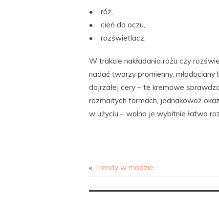
• róż,
• cień do oczu,
• rozświetlacz.
W trakcie nakładania różu czy rozświe
nadać twarzy promienny, młodociany bla
dojrzałej cery – te kremowe sprawdza
rozmaitych formach, jednakowoż okazu
w użyciu – wolno je wybitnie łatwo r
«
Trendy w modzie