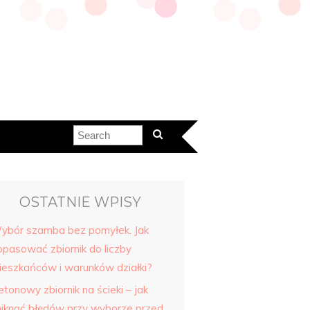
OSTATNIE WPISY
ybór szamba bez pomyłek. Jak
opasować zbiornik do liczby
ieszkańców i warunków działki?
tonowy zbiornik na ścieki – jak
niknąć błędów przy wyborze przed