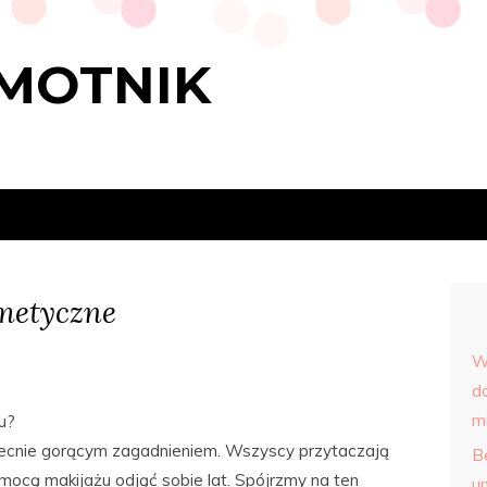
MOTNIK
metyczne
W
d
m
u?
obecnie gorącym zagadnieniem. Wszyscy przytaczają
Be
pomocą makijażu odjąć sobie lat. Spójrzmy na ten
u