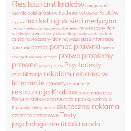
Restaurant
kraków
księgowość
kuchnia włoska Kraków
kuchnia polska Kraków
marketing w sieci
medycyna
logopeda
nowoczesny dom
medycyna estetyczna
niszczenie dokumentów
artykuły
nowoczesny dom blog
nowoczesny dom
dzisiaj
nowoczesny dom najważniejsze informacje
pomoc prawna
pomoc
opiekunki
posadzki
prawo
problemy
praca opiekunka osób starszych
prawne
Psychotesty
przewozy busem
rekalam
reklama w
rehabilitacja
internecie
remonty
restauracja
restauracja Kraków
restauracja przy
Rynku w Krakowie
restauracja z polską kuchnią w
skuteczna reklama
Krakowie
sklep online
Testy
szambo betonowe
uroda
psychologiczne
uroda i