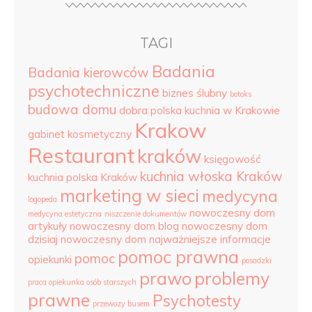
TAGI
Badania
Badania kierowców
psychotechniczne
biznes ślubny
botoks
budowa domu
dobra polska kuchnia w Krakowie
Krakow
gabinet kosmetyczny
Restaurant
kraków
księgowość
kuchnia włoska Kraków
kuchnia polska Kraków
marketing w sieci
medycyna
logopeda
nowoczesny dom
medycyna estetyczna
niszczenie dokumentów
artykuły
nowoczesny dom blog
nowoczesny dom
dzisiaj
nowoczesny dom najważniejsze informacje
pomoc prawna
pomoc
opiekunki
posadzki
prawo
problemy
praca opiekunka osób starszych
prawne
Psychotesty
przewozy busem