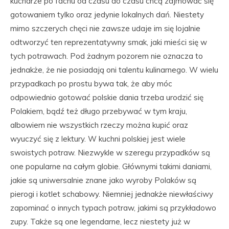
kucharze po fachu od czasu do czasu chcą zajmować się
gotowaniem tylko oraz jedynie lokalnych dań. Niestety
mimo szczerych chęci nie zawsze udaje im się lojalnie
odtworzyć ten reprezentatywny smak, jaki mieści się w
tych potrawach. Pod żadnym pozorem nie oznacza to
jednakże, że nie posiadają oni talentu kulinarnego. W wielu
przypadkach po prostu bywa tak, że aby móc
odpowiednio gotować polskie dania trzeba urodzić się
Polakiem, bądź też długo przebywać w tym kraju,
albowiem nie wszystkich rzeczy można kupić oraz
wyuczyć się z lektury. W kuchni polskiej jest wiele
swoistych potraw. Niezwykle w szeregu przypadków są
one popularne na całym globie. Głównymi takimi daniami,
jakie są uniwersalnie znane jako wyroby Polaków są
pierogi i kotlet schabowy. Niemniej jednakże niewłaściwy
zapominać o innych typach potraw, jakimi są przykładowo
zupy. Także są one legendarne, lecz niestety już w