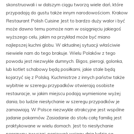
skonstruowali i w dalszym ciągu tworzą wiele dań, które
przypadają do gustu także innym narodowościom. Krakow
Restaurant Polish Cuisine Jest to bardzo duży walor i być
może dawno temu pomoże nam w osiągnięciu jakiegoś
wyższego celu, jakim na przykład może być miano
najlepszej kuchni globu. W aktualnej sytuacji właściwie
niewiele nam do tego brakuje. Wielu Polaków z tego
powodu jest niezwykle dumnych. Bigos, pierogi, golonka,
lub kotlet schabowy będą posiłkami, jakie stale będą
kojarzyć się z Polską. Kuchmistrze z innych państw także
wybitnie w szeregu przypadków otwierają osobiste
restauracje, w jakim miejscu podają wymienione wyżej
dania, bo ludzie niesłychanie w szeregu przypadków je
zamawiają. W Polsce niezwykle atrakcyjne jest wspólne
jadanie pokarmów. Zasiadanie do stołu całą familią jest
praktykowane w wielu domach. Jest to niesłychanie
poprawny zwyczaj, ponieważ wciągu dnia ludzie są