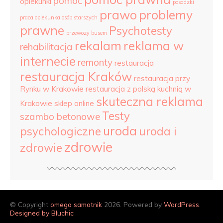
pomoc
opiekunki
posadzki
prawo
problemy
praca opiekunka osób starszych
prawne
Psychotesty
przewozy busem
rekalam
reklama w
rehabilitacja
internecie
remonty
restauracja
restauracja Kraków
restauracja przy
Rynku w Krakowie
restauracja z polską kuchnią w
skuteczna reklama
Krakowie
sklep online
Testy
szambo betonowe
uroda
psychologiczne
uroda i
zdrowie
zdrowie
© Copyright
omega samotnik
2026. Powered by
WordPress
.
Designed by Bluchic