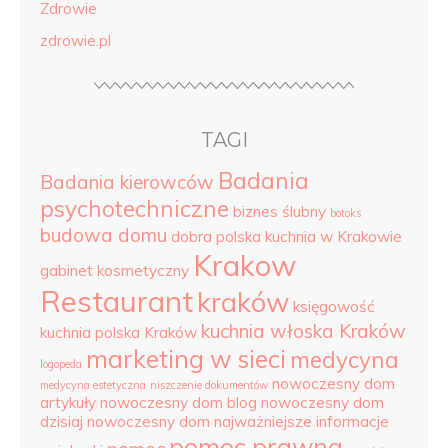
Zdrowie
zdrowie.pl
TAGI
Badania
Badania kierowców
psychotechniczne
biznes ślubny
botoks
budowa domu
dobra polska kuchnia w Krakowie
Krakow
gabinet kosmetyczny
Restaurant
kraków
księgowość
kuchnia włoska Kraków
kuchnia polska Kraków
marketing w sieci
medycyna
logopeda
nowoczesny dom
medycyna estetyczna
niszczenie dokumentów
artykuły
nowoczesny dom blog
nowoczesny dom
dzisiaj
nowoczesny dom najważniejsze informacje
pomoc prawna