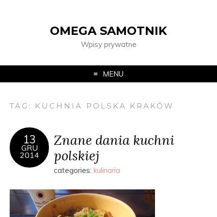
OMEGA SAMOTNIK
Wpisy prywatne
MENU
TAG:
KUCHNIA POLSKA KRAKÓW
Znane dania kuchni
13
GRU
polskiej
2014
categories:
kulinaria