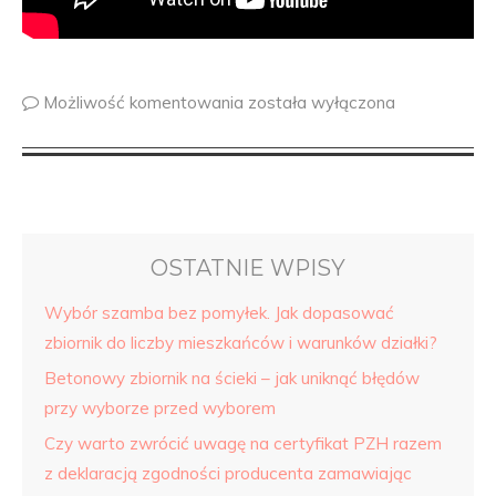
Możliwość komentowania
została wyłączona
OSTATNIE WPISY
Wybór szamba bez pomyłek. Jak dopasować
zbiornik do liczby mieszkańców i warunków działki?
Betonowy zbiornik na ścieki – jak uniknąć błędów
przy wyborze przed wyborem
Czy warto zwrócić uwagę na certyfikat PZH razem
z deklaracją zgodności producenta zamawiając