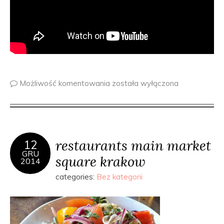
Możliwość komentowania
została wyłączona
restaurants main market
12
GRU
square krakow
2014
categories:
Bez kategorii