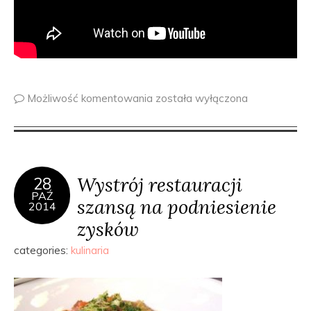
Możliwość komentowania
została wyłączona
Wystrój restauracji
28
PAŹ
szansą na podniesienie
2014
zysków
categories:
kulinaria