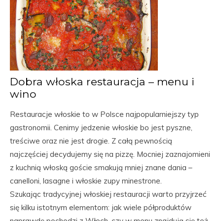
Dobra włoska restauracja – menu i
wino
Restauracje włoskie to w Polsce najpopularniejszy typ
gastronomii. Cenimy jedzenie włoskie bo jest pyszne,
treściwe oraz nie jest drogie. Z całą pewnością
najczęściej decydujemy się na pizzę. Mocniej zaznajomieni
z kuchnią włoską goście smakują mniej znane dania –
canelloni, lasagne i włoskie zupy minestrone.
Szukając tradycyjnej włoskiej restauracji warto przyjrzeć
się kilku istotnym elementom: jak wiele półproduktów
naprawdę pochodzi z Włoch, czy w menu znajdują się też