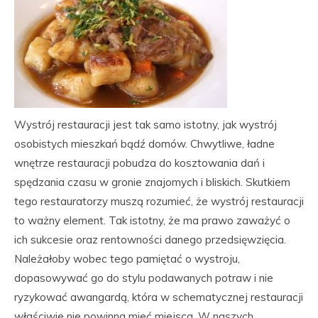
Wystrój restauracji jest tak samo istotny, jak wystrój
osobistych mieszkań bądź domów. Chwytliwe, ładne
wnętrze restauracji pobudza do kosztowania dań i
spędzania czasu w gronie znajomych i bliskich. Skutkiem
tego restauratorzy muszą rozumieć, że wystrój restauracji
to ważny element. Tak istotny, że ma prawo zaważyć o
ich sukcesie oraz rentowności danego przedsięwzięcia.
Należałoby wobec tego pamiętać o wystroju,
dopasowywać go do stylu podawanych potraw i nie
ryzykować awangardą, która w schematycznej restauracji
właściwie nie powinna mieć miejsca. W naszych