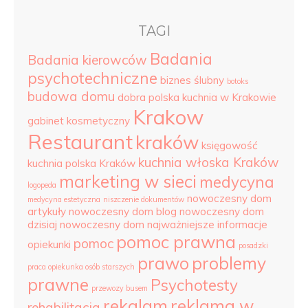
TAGI
Badania
Badania kierowców
psychotechniczne
biznes ślubny
botoks
budowa domu
dobra polska kuchnia w Krakowie
Krakow
gabinet kosmetyczny
Restaurant
kraków
księgowość
kuchnia włoska Kraków
kuchnia polska Kraków
marketing w sieci
medycyna
logopeda
nowoczesny dom
medycyna estetyczna
niszczenie dokumentów
artykuły
nowoczesny dom blog
nowoczesny dom
dzisiaj
nowoczesny dom najważniejsze informacje
pomoc prawna
pomoc
opiekunki
posadzki
prawo
problemy
praca opiekunka osób starszych
prawne
Psychotesty
przewozy busem
rekalam
reklama w
rehabilitacja