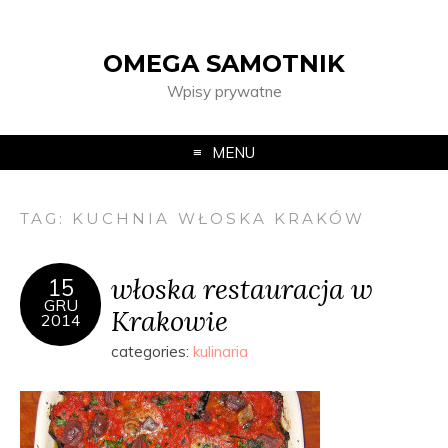
OMEGA SAMOTNIK
Wpisy prywatne
MENU
TAG:
KUCHNIA WŁOSKA KRAKÓW
włoska restauracja w
15
GRU
Krakowie
2014
categories:
kulinaria