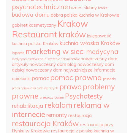
psychotechniczne
biznes ślubny
botoks
budowa domu
dobra polska kuchnia w Krakowie
Krakow
gabinet kosmetyczny
Restaurant
kraków
księgowość
kuchnia włoska Kraków
kuchnia polska Kraków
marketing w sieci
medycyna
logopeda
nowoczesny dom
medycyna estetyczna
niszczenie dokumentów
artykuły
nowoczesny dom blog
nowoczesny dom
dzisiaj
nowoczesny dom najważniejsze informacje
pomoc prawna
pomoc
opiekunki
posadzki
prawo
problemy
praca opiekunka osób starszych
prawne
Psychotesty
przewozy busem
rekalam
reklama w
rehabilitacja
internecie
remonty
restauracja
restauracja Kraków
restauracja przy
Rynku w Krakowie
restauracja z polską kuchnią w