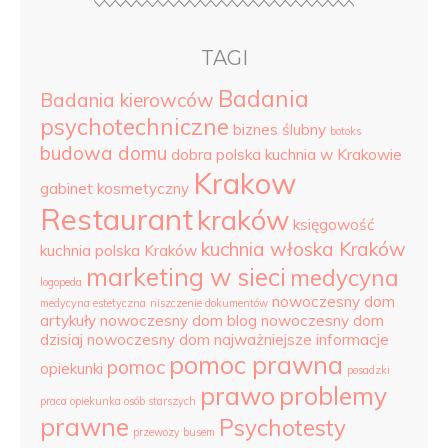
TAGI
Badania
Badania kierowców
psychotechniczne
biznes ślubny
botoks
budowa domu
dobra polska kuchnia w Krakowie
Krakow
gabinet kosmetyczny
Restaurant
kraków
księgowość
kuchnia włoska Kraków
kuchnia polska Kraków
marketing w sieci
medycyna
logopeda
nowoczesny dom
medycyna estetyczna
niszczenie dokumentów
artykuły
nowoczesny dom blog
nowoczesny dom
dzisiaj
nowoczesny dom najważniejsze informacje
pomoc prawna
pomoc
opiekunki
posadzki
prawo
problemy
praca opiekunka osób starszych
prawne
Psychotesty
przewozy busem