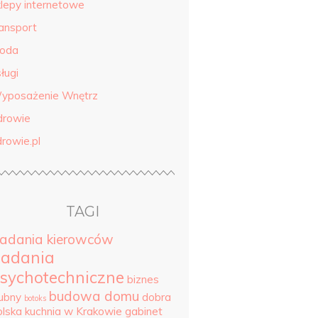
klepy internetowe
ransport
roda
ługi
yposażenie Wnętrz
drowie
drowie.pl
TAGI
adania kierowców
adania
sychotechniczne
biznes
budowa domu
lubny
dobra
botoks
olska kuchnia w Krakowie
gabinet