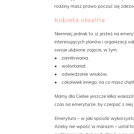
rodziny masz prawo poczuć się zdez
kobieta idealna
Niemniej jednak to, iż jesteś na emery
interesujących planów i organizacji o
swoje ulubione zajęcia, w tym:
• zamiłowania,
• wolontariat,
• odwiedzanie wnuków,
• cokolwiek innego, na co masz chęt
Mamy dla Ciebie jeszcze kilka wskazó
czas na emeryturze, by czerpać z niej
Emerytura – w jaki sposób wykorzysta
Ażeby nie wpaść w marazm – ustal ha