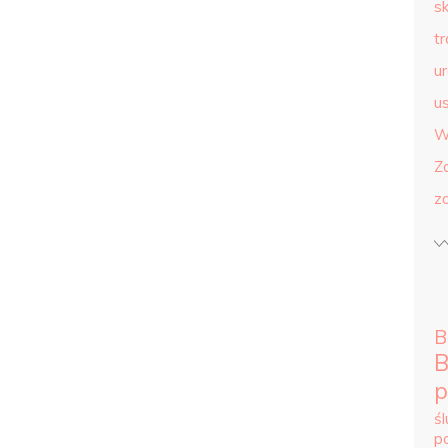
s
t
u
us
W
Z
z
B
B
p
ś
p