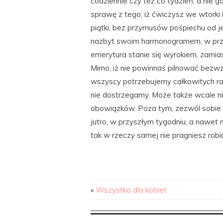
codziennie czy też co tydzień, a nie 
sprawę z tego, iż ćwiczysz we wtorki 
piątki, bez przymusów pośpiechu od je
nazbyt swoim harmonogramem, w prze
emerytura stanie się wyrokiem, zamias
Mimo, iż nie powinnaś pilnować bezwz
wszyscy potrzebujemy całkowitych ra
nie dostrzegamy. Może także wcale n
obowiązków. Poza tym, zezwól sobie n
jutro, w przyszłym tygodniu, a nawet ni
tak w rzeczy samej nie pragniesz robić
«
Wszystko dla kobiet