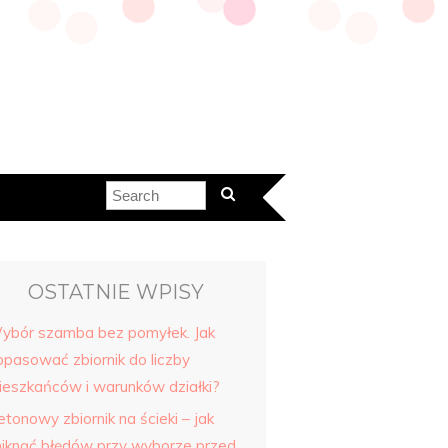
OSTATNIE WPISY
ybór szamba bez pomyłek. Jak
opasować zbiornik do liczby
ieszkańców i warunków działki?
tonowy zbiornik na ścieki – jak
niknąć błędów przy wyborze przed