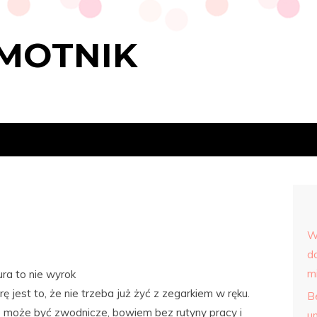
MOTNIK
W
d
m
ra to nie wyrok
 jest to, że nie trzeba już żyć z zegarkiem w ręku.
Be
o może być zwodnicze, bowiem bez rutyny pracy i
u