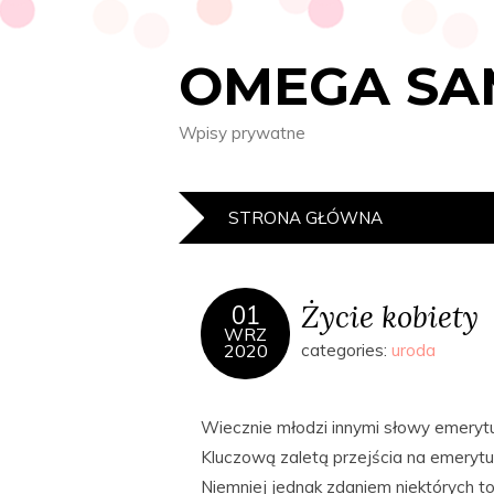
OMEGA SA
Wpisy prywatne
STRONA GŁÓWNA
Życie kobiety
01
WRZ
2020
categories:
uroda
Wiecznie młodzi innymi słowy emerytu
Kluczową zaletą przejścia na emeryturę
Niemniej jednak zdaniem niektórych t