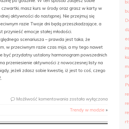
godzinę po godzinie. W ten sposób zdajesz sobie
b
i czwartki, masz kurs w środy oraz grasz w karty w
b
dnej aktywności do następnej. Nie przejmuj się
D
ciwnym razie Twoje dni będą przeszkadzające, a
d
t przynieść emocje stałej młodości.
e
ględnego scenariusza – prawda jest taka, że
m, w przeciwnym razie czas mija, a my tego nawet
in
ie być przydatny ustalony harmonogram powszednich
ku
a przeniesienie aktywności z nowoczesnej listy na
m
gdy, jeżeli zdasz sobie kwestię, iż jest to coś, czego
p
.
P
r
Możliwość komentowania
została wyłączona
r
Trendy w modzie
»
r
r