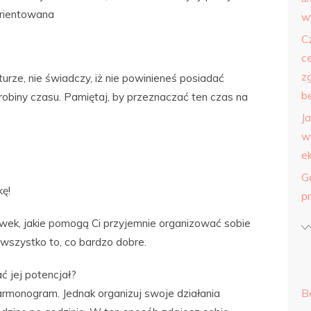
orientowana
w
C
c
z
turze, nie świadczy, iż nie powinieneś posiadać
b
drobiny czasu. Pamiętaj, by przeznaczać ten czas na
J
w
e
G
kę!
p
wek, jakie pomogą Ci przyjemnie organizować sobie
 wszystko to, co bardzo dobre.
ć jej potencjał?
rmonogram. Jednak organizuj swoje działania
B