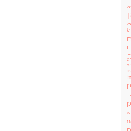
k
k
k
m
m
ni
ar
n
n
i
op
p
bu
r
r