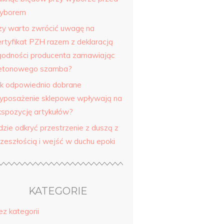
yborem
zy warto zwrócić uwagę na
ertyfikat PZH razem z deklaracją
godności producenta zamawiając
etonowego szamba?
ak odpowiednio dobrane
yposażenie sklepowe wpływają na
kspozycję artykułów?
dzie odkryć przestrzenie z duszą z
rzeszłością i wejść w duchu epoki
KATEGORIE
ez kategorii