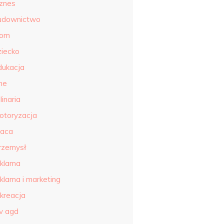
iznes
udownictwo
om
ziecko
dukacja
ne
linaria
otoryzacja
raca
rzemysł
eklama
eklama i marketing
ekreacja
tv agd