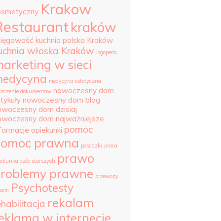
Krakow
osmetyczny
Restaurant
kraków
sięgowość
kuchnia polska Kraków
uchnia włoska Kraków
logopeda
arketing w sieci
edycyna
medycyna estetyczna
nowoczesny dom
szczenie dokumentów
tykuły
nowoczesny dom blog
owoczesny dom dzisiaj
owoczesny dom najważniejsze
pomoc
nformacje
opiekunki
pomoc prawna
posadzki
praca
prawo
iekunka osób starszych
roblemy prawne
przewozy
Psychotesty
sem
rekalam
ehabilitacja
eklama w internecie