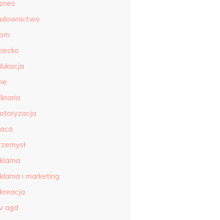
iznes
udownictwo
om
ziecko
dukacja
ne
linaria
otoryzacja
raca
rzemysł
eklama
eklama i marketing
ekreacja
tv agd