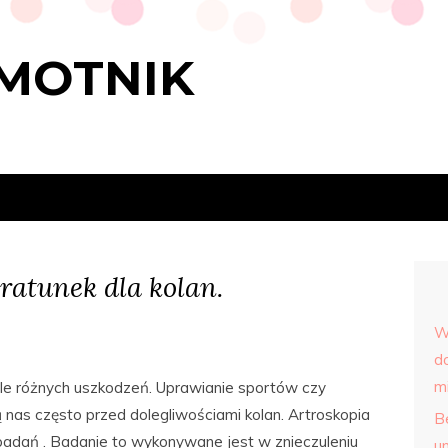
MOTNIK
ratunek dla kolan.
W
d
m
ele różnych uszkodzeń. Uprawianie sportów czy
nas często przed dolegliwościami kolan. Artroskopia
Be
adań . Badanie to wykonywane jest w znieczuleniu
u