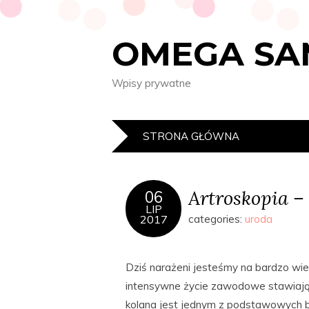
OMEGA SA
Wpisy prywatne
STRONA GŁÓWNA
Artroskopia – 
06
LIP
2017
categories:
uroda
Dziś narażeni jesteśmy na bardzo wi
intensywne życie zawodowe stawiają 
kolana jest jednym z podstawowych b