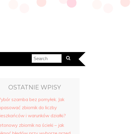
OSTATNIE WPISY
ybór szamba bez pomyłek. Jak
opasować zbiornik do liczby
ieszkańców i warunków działki?
tonowy zbiornik na ścieki – jak
niknąć błędów przy wyborze przed