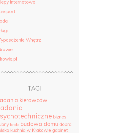
klepy internetowe
ransport
roda
ługi
yposażenie Wnętrz
drowie
drowie.pl
TAGI
adania kierowców
adania
sychotechniczne
biznes
budowa domu
lubny
dobra
botoks
olska kuchnia w Krakowie
gabinet