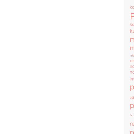
k
k
k
m
m
ni
ar
n
n
i
op
p
bu
r
r