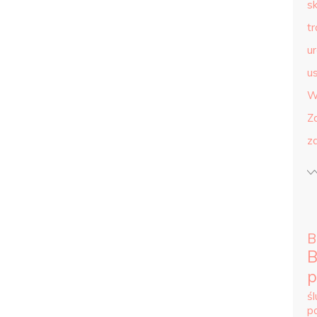
s
t
u
us
W
Z
z
B
B
p
ś
p