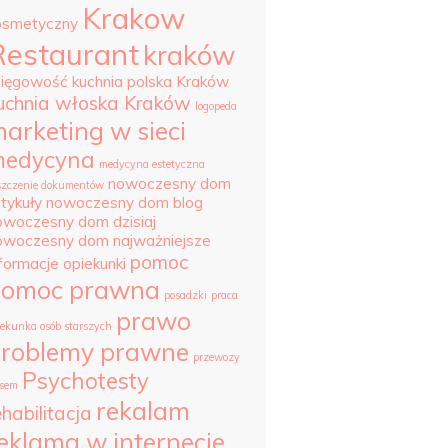
Krakow
osmetyczny
Restaurant
kraków
sięgowość
kuchnia polska Kraków
uchnia włoska Kraków
logopeda
arketing w sieci
edycyna
medycyna estetyczna
nowoczesny dom
szczenie dokumentów
tykuły
nowoczesny dom blog
owoczesny dom dzisiaj
owoczesny dom najważniejsze
pomoc
nformacje
opiekunki
pomoc prawna
posadzki
praca
prawo
iekunka osób starszych
roblemy prawne
przewozy
Psychotesty
sem
rekalam
ehabilitacja
eklama w internecie