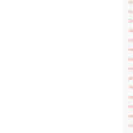
b
b
D
d
e
in
ku
m
p
P
r
r
r
r