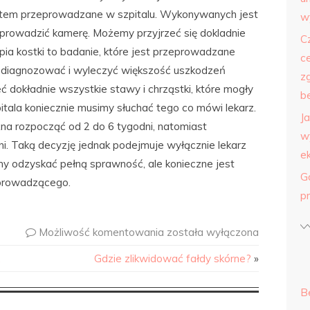
atem przeprowadzane w szpitalu. Wykonywanych jest
w
 wprowadzić kamerę. Możemy przyjrzeć się dokladnie
C
ia kostki to badanie, które jest przeprowadzane
c
 zdiagnozować i wyleczyć większość uszkodzeń
z
dokładnie wszystkie stawy i chrząstki, które mogły
b
itala koniecznie musimy słuchać tego co mówi lekarz.
J
a rozpocząć od 2 do 6 tygodni, natomiast
w
i. Taką decyzję jednak podejmuje wyłącznie lekarz
e
y odzyskać pełną sprawność, ale konieczne jest
G
 prowadzącego.
p
Możliwość komentowania
została wyłączona
.
Gdzie zlikwidować fałdy skórne?
»
B