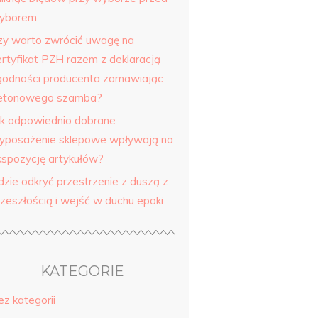
yborem
zy warto zwrócić uwagę na
ertyfikat PZH razem z deklaracją
godności producenta zamawiając
etonowego szamba?
ak odpowiednio dobrane
yposażenie sklepowe wpływają na
kspozycję artykułów?
dzie odkryć przestrzenie z duszą z
rzeszłością i wejść w duchu epoki
KATEGORIE
ez kategorii