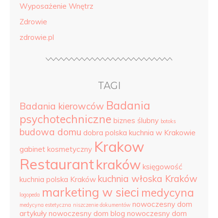
Wyposażenie Wnętrz
Zdrowie
zdrowie.pl
TAGI
Badania
Badania kierowców
psychotechniczne
biznes ślubny
botoks
budowa domu
dobra polska kuchnia w Krakowie
Krakow
gabinet kosmetyczny
Restaurant
kraków
księgowość
kuchnia włoska Kraków
kuchnia polska Kraków
marketing w sieci
medycyna
logopeda
nowoczesny dom
medycyna estetyczna
niszczenie dokumentów
artykuły
nowoczesny dom blog
nowoczesny dom