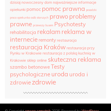
dzisiaj
nowoczesny dom najważniejsze informacje
pomoc prawna
pomoc
opiekunki
posadzki
prawo
problemy
praca opiekunka osób starszych
prawne
Psychotesty
przewozy busem
rekalam
reklama w
rehabilitacja
internecie
remonty
restauracja
restauracja Kraków
restauracja przy
Rynku w Krakowie
restauracja z polską kuchnią w
skuteczna reklama
Krakowie
sklep online
Testy
szambo betonowe
uroda
psychologiczne
uroda i
zdrowie
zdrowie
© Copyright
omega samotnik
2026. Powered by
WordPress
.