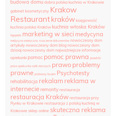
budowa domu
dobra polska kuchnia w Krakowie
Krakow
gabinet kosmetyczny
Restaurant
kraków
księgowość
kuchnia włoska Kraków
kuchnia polska Kraków
marketing w sieci
medycyna
logopeda
nowoczesny dom
medycyna estetyczna
niszczenie dokumentów
artykuły
nowoczesny dom blog
nowoczesny dom
dzisiaj
nowoczesny dom najważniejsze informacje
pomoc prawna
pomoc
opiekunki
posadzki
prawo
problemy
praca opiekunka osób starszych
prawne
Psychotesty
przewozy busem
rekalam
reklama w
rehabilitacja
internecie
remonty
restauracja
restauracja Kraków
restauracja przy
Rynku w Krakowie
restauracja z polską kuchnią w
skuteczna reklama
Krakowie
sklep online