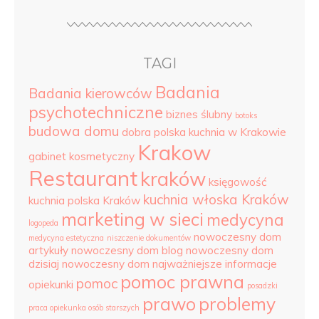
TAGI
Badania
Badania kierowców
psychotechniczne
biznes ślubny
botoks
budowa domu
dobra polska kuchnia w Krakowie
Krakow
gabinet kosmetyczny
Restaurant
kraków
księgowość
kuchnia włoska Kraków
kuchnia polska Kraków
marketing w sieci
medycyna
logopeda
nowoczesny dom
medycyna estetyczna
niszczenie dokumentów
artykuły
nowoczesny dom blog
nowoczesny dom
dzisiaj
nowoczesny dom najważniejsze informacje
pomoc prawna
pomoc
opiekunki
posadzki
prawo
problemy
praca opiekunka osób starszych