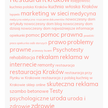
księgowość
kuchnia włoska Kraków
kuchnia polska Kraków
marketing w sieci
medycyna
logopeda
nowoczesny dom
medycyna estetyczna
niszczenie dokumentów
artykuły
nowoczesny dom blog
nowoczesny dom
dzisiaj
nowoczesny dom najważniejsze informacje
pomoc prawna
pomoc
opiekunki
posadzki
prawo
problemy
praca opiekunka osób starszych
prawne
Psychotesty
przewozy busem
rekalam
reklama w
rehabilitacja
internecie
remonty
restauracja
restauracja Kraków
restauracja przy
Rynku w Krakowie
restauracja z polską kuchnią w
skuteczna reklama
Krakowie
sklep online
Testy
szambo betonowe
uroda
psychologiczne
uroda i
zdrowie
zdrowie