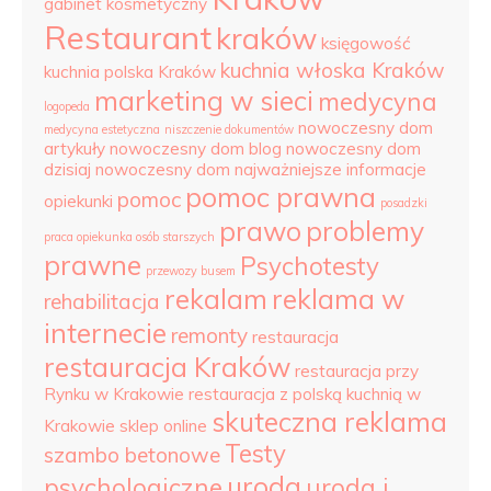
gabinet kosmetyczny
Restaurant
kraków
księgowość
kuchnia włoska Kraków
kuchnia polska Kraków
marketing w sieci
medycyna
logopeda
nowoczesny dom
medycyna estetyczna
niszczenie dokumentów
artykuły
nowoczesny dom blog
nowoczesny dom
dzisiaj
nowoczesny dom najważniejsze informacje
pomoc prawna
pomoc
opiekunki
posadzki
prawo
problemy
praca opiekunka osób starszych
prawne
Psychotesty
przewozy busem
rekalam
reklama w
rehabilitacja
internecie
remonty
restauracja
restauracja Kraków
restauracja przy
Rynku w Krakowie
restauracja z polską kuchnią w
skuteczna reklama
Krakowie
sklep online
Testy
szambo betonowe
uroda
psychologiczne
uroda i