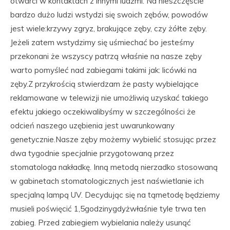
otwarci w kontaktach z innymi ludźmi. Na nieszczęście
bardzo dużo ludzi wstydzi się swoich zębów, powodów
jest wiele:krzywy zgryz, brakujące zęby, czy żółte zęby.
Jeżeli zatem wstydzimy się uśmiechać bo jesteśmy
przekonani że wszyscy patrzą właśnie na nasze zęby
warto pomyśleć nad zabiegami takimi jak: licówki na
zęby.Z przykrością stwierdzam że pasty wybielające
reklamowane w telewizji nie umożliwią uzyskać takiego
efektu jakiego oczekiwalibyśmy w szczególności że
odcień naszego uzębienia jest uwarunkowany
genetycznie.Nasze zęby możemy wybielić stosując przez
dwa tygodnie specjalnie przygotowaną przez
stomatologa nakładkę. Inną metodą nierzadko stosowaną
w gabinetach stomatologicznych jest naświetlanie ich
specjalną lampą UV. Decydując się na tąmetodę będziemy
musieli poświęcić 1,5godzinygdyżwłaśnie tyle trwa ten
zabieg. Przed zabiegiem wybielania należy usunąć