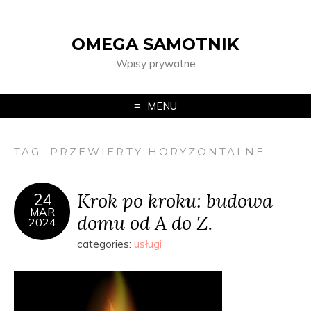
OMEGA SAMOTNIK
Wpisy prywatne
MENU
TAG:
PRZEWIERTY HORYZONTALNE
Krok po kroku: budowa
24
MAR
domu od A do Z.
2024
categories:
usługi