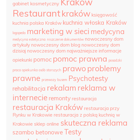
Krakow
gabinet kosmetyczny
Restaurant
kraków
księgowość
kuchnia włoska Kraków
kuchnia polska Kraków
marketing w sieci
medycyna
logopeda
nowoczesny dom
medycyna estetyczna
niszczenie dokumentów
artykuły
nowoczesny dom blog
nowoczesny dom
dzisiaj
nowoczesny dom najważniejsze informacje
pomoc prawna
pomoc
opiekunki
posadzki
prawo
problemy
praca opiekunka osób starszych
prawne
Psychotesty
przewozy busem
rekalam
reklama w
rehabilitacja
internecie
remonty
restauracja
restauracja Kraków
restauracja przy
Rynku w Krakowie
restauracja z polską kuchnią w
skuteczna reklama
Krakowie
sklep online
Testy
szambo betonowe