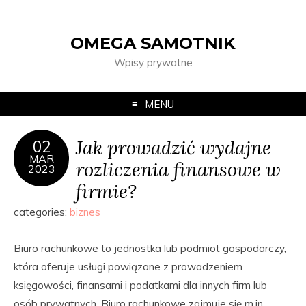
OMEGA SAMOTNIK
Wpisy prywatne
MENU
Jak prowadzić wydajne
02
MAR
rozliczenia finansowe w
2023
firmie?
categories:
biznes
Biuro rachunkowe to jednostka lub podmiot gospodarczy,
która oferuje usługi powiązane z prowadzeniem
księgowości, finansami i podatkami dla innych firm lub
osób prywatnych. Biuro rachunkowe zajmuje się m.in.