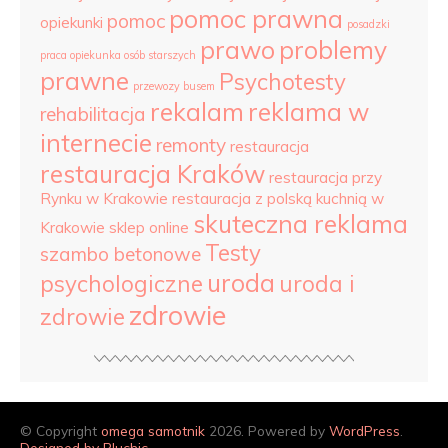
pomoc prawna
pomoc
opiekunki
posadzki
prawo
problemy
praca opiekunka osób starszych
prawne
Psychotesty
przewozy busem
rekalam
reklama w
rehabilitacja
internecie
remonty
restauracja
restauracja Kraków
restauracja przy
Rynku w Krakowie
restauracja z polską kuchnią w
skuteczna reklama
Krakowie
sklep online
Testy
szambo betonowe
uroda
psychologiczne
uroda i
zdrowie
zdrowie
© Copyright
omega samotnik
2026. Powered by
WordPress
.
Designed by Bluchic