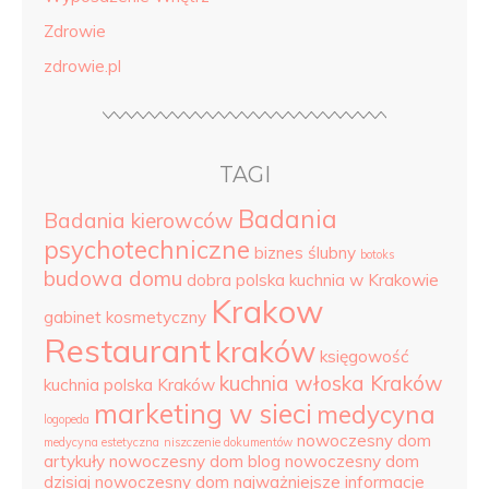
Zdrowie
zdrowie.pl
TAGI
Badania
Badania kierowców
psychotechniczne
biznes ślubny
botoks
budowa domu
dobra polska kuchnia w Krakowie
Krakow
gabinet kosmetyczny
Restaurant
kraków
księgowość
kuchnia włoska Kraków
kuchnia polska Kraków
marketing w sieci
medycyna
logopeda
nowoczesny dom
medycyna estetyczna
niszczenie dokumentów
artykuły
nowoczesny dom blog
nowoczesny dom
dzisiaj
nowoczesny dom najważniejsze informacje